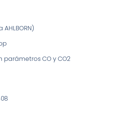
ca AHLBORN)
oop
con parámetros CO y CO2
408