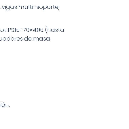
, vigas multi-soporte,
Mot PS10-70×400 (hasta
iguadores de masa
ión.