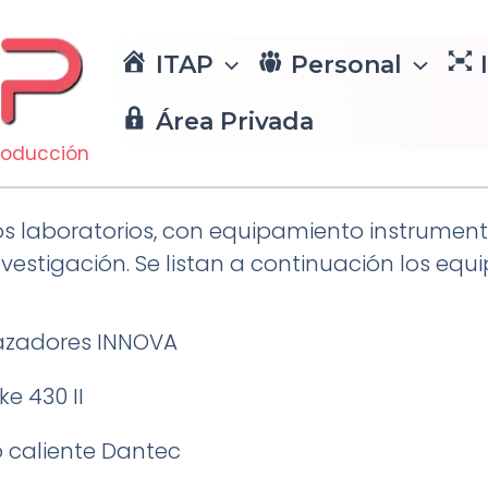
ITAP
Personal
Área Privada
Producción
tos laboratorios, con equipamiento instrument
nvestigación. Se listan a continuación los equ
razadores INNOVA
e 430 II
 caliente Dantec