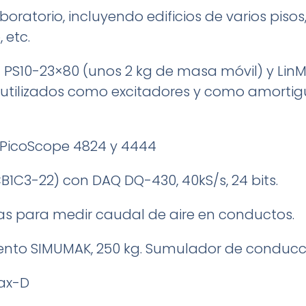
oratorio, incluyendo edificios de varios pisos
 etc.
ot PS10-23×80 (unos 2 kg de masa móvil) y Lin
 utilizados como excitadores y como amort
s PicoScope 4824 y 4444
B1C3-22) con DAQ DQ-430, 40kS/s, 24 bits.
das para medir caudal de aire en conductos.
nto SIMUMAK, 250 kg. Sumulador de conducc
ax-D