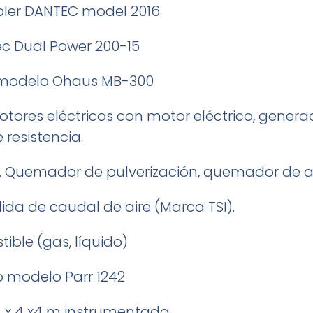
er DANTEC model 2016
c Dual Power 200-15
modelo Ohaus MB-300
ores eléctricos con motor eléctrico, generado
resistencia.
Quemador de pulverización, quemador de ac
da de caudal de aire (Marca TSI).
ible (gas, líquido)
 modelo Parr 1242
 x 4 x4 m instrumentada